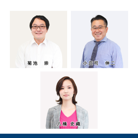
菊池 崇
小庄司 伸二
八橋 史織