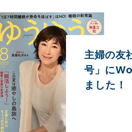
主婦の友
号」にWo
ました！